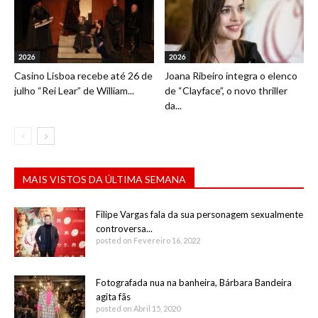
2026
2026
Casino Lisboa recebe até 26 de
Joana Ribeiro integra o elenco
julho “Rei Lear” de William...
de “Clayface”, o novo thriller
da...
MAIS VISTOS DA ÚLTIMA SEMANA
Filipe Vargas fala da sua personagem sexualmente
controversa...
posted on Fevereiro 16, 2022
Fotografada nua na banheira, Bárbara Bandeira
agita fãs
posted on Abril 15, 2020