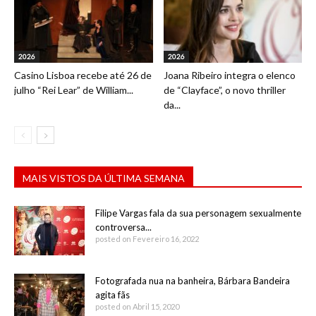
2026
2026
Casino Lisboa recebe até 26 de
Joana Ribeiro integra o elenco
julho “Rei Lear” de William...
de “Clayface”, o novo thriller
da...
MAIS VISTOS DA ÚLTIMA SEMANA
Filipe Vargas fala da sua personagem sexualmente
controversa...
posted on Fevereiro 16, 2022
Fotografada nua na banheira, Bárbara Bandeira
agita fãs
posted on Abril 15, 2020