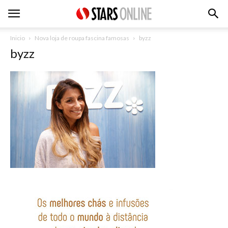
Inicio
Nova loja de roupa fascina famosas
byzz
byzz