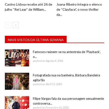
Casino Lisboa recebe até 26 de
Joana Ribeiro integra o elenco
julho “Rei Lear” de William...
de “Clayface”, o novo thriller
da...
MAIS VISTOS DA ÚLTIMA SEMANA
Famosos reúnem-se na antestreia de ‘Playback’,
o...
posted on Agosto 4, 2026
Fotografada nua na banheira, Bárbara Bandeira
agita fãs
posted on Abril 15, 2020
Filipe Vargas fala da sua personagem sexualmente
controversa...
posted on Fevereiro 16, 2022