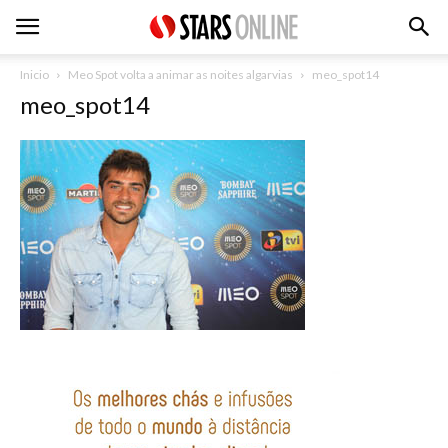
Inicio
Meo Spot volta a animar as noites algarvias
meo_spot14
meo_spot14