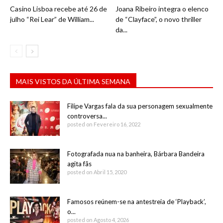
Casino Lisboa recebe até 26 de
Joana Ribeiro integra o elenco
julho “Rei Lear” de William...
de “Clayface”, o novo thriller
da...
MAIS VISTOS DA ÚLTIMA SEMANA
Filipe Vargas fala da sua personagem sexualmente
controversa...
posted on Fevereiro 16, 2022
Fotografada nua na banheira, Bárbara Bandeira
agita fãs
posted on Abril 15, 2020
Famosos reúnem-se na antestreia de ‘Playback’,
o...
posted on Agosto 4, 2026