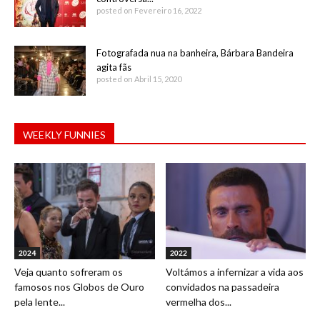
posted on Fevereiro 16, 2022
Fotografada nua na banheira, Bárbara Bandeira
agita fãs
posted on Abril 15, 2020
WEEKLY FUNNIES
2024
2022
Veja quanto sofreram os
Voltámos a infernizar a vida aos
famosos nos Globos de Ouro
convidados na passadeira
pela lente...
vermelha dos...