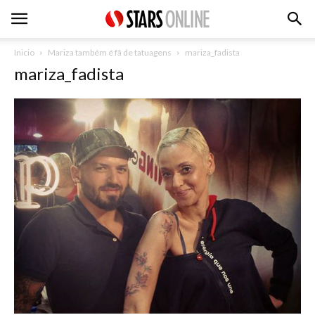
Inicio
Mariza também é fã de tatuagens
mariza_fadista
mariza_fadista