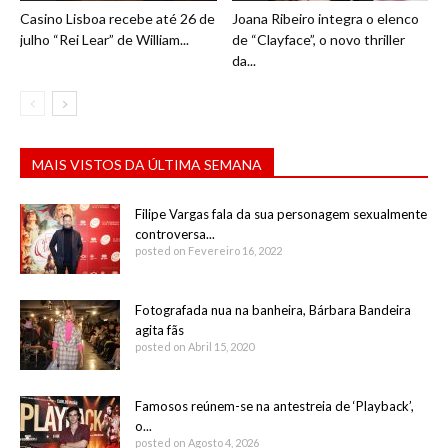
Casino Lisboa recebe até 26 de
Joana Ribeiro integra o elenco
julho “Rei Lear” de William...
de “Clayface”, o novo thriller
da...
MAIS VISTOS DA ÚLTIMA SEMANA
Filipe Vargas fala da sua personagem sexualmente
controversa...
posted on Fevereiro 16, 2022
Fotografada nua na banheira, Bárbara Bandeira
agita fãs
posted on Abril 15, 2020
Famosos reúnem-se na antestreia de ‘Playback’,
o...
posted on Agosto 4, 2026