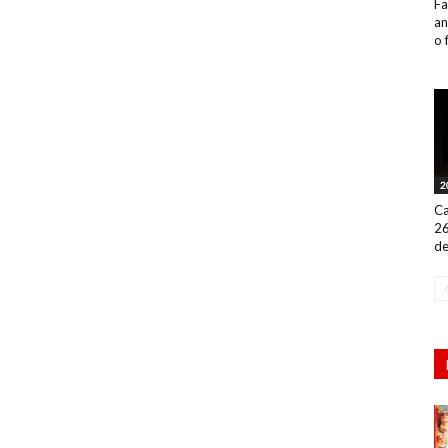
Fa
an
o 
2
Ca
26
de