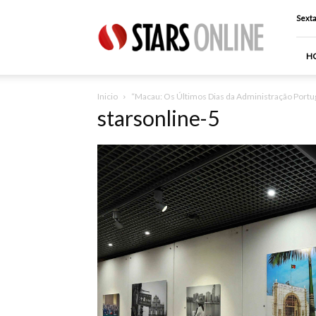
Stars
Sexta
Online
H
Inicio
“Macau: Os Últimos Dias da Administração Portu
starsonline-5