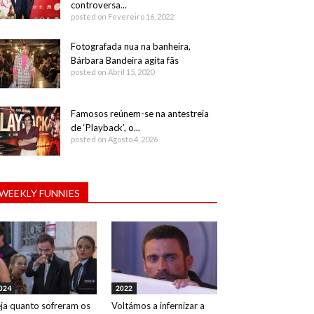
controversa...
posted on Fevereiro 16, 2022
Fotografada nua na banheira,
Bárbara Bandeira agita fãs
posted on Abril 15, 2020
Famosos reúnem-se na antestreia
de ‘Playback’, o...
posted on Agosto 4, 2026
WEEKLY FUNNIES
024
2022
ja quanto sofreram os
Voltámos a infernizar a