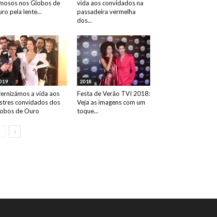
mosos nos Globos de
vida aos convidados na
ro pela lente...
passadeira vermelha
dos...
019
2018
fernizámos a vida aos
Festa de Verão TVI 2018:
ustres convidados dos
Veja as imagens com um
obos de Ouro
toque...