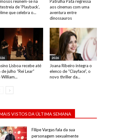
mosos reúnem-se na
Patrulha Pata regressa
testreia de ‘Playback’,
aos cinemas com uma
filme que celebra o...
aventura entre
dinossauros
026
2026
sino Lisboa recebe até
Joana Ribeiro integra o
 de julho “Rei Lear”
elenco de “Clayface”, o
 William...
novo thriller da...
MAIS VISTOS DA ÚLTIMA SEMANA
Filipe Vargas fala da sua
personagem sexualmente