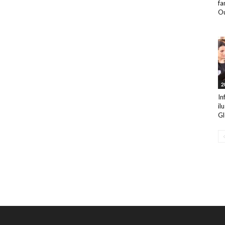
fa
Ou
2
In
il
Gl