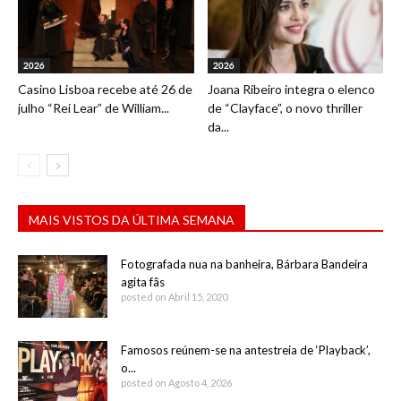
2026
2026
Casino Lisboa recebe até 26 de
Joana Ribeiro integra o elenco
julho “Rei Lear” de William...
de “Clayface”, o novo thriller
da...
MAIS VISTOS DA ÚLTIMA SEMANA
Fotografada nua na banheira, Bárbara Bandeira
agita fãs
posted on Abril 15, 2020
Famosos reúnem-se na antestreia de ‘Playback’,
o...
posted on Agosto 4, 2026