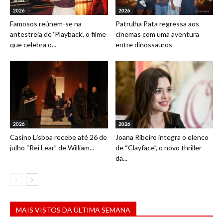
2026
2026
Famosos reúnem-se na
Patrulha Pata regressa aos
antestreia de ‘Playback’, o filme
cinemas com uma aventura
que celebra o...
entre dinossauros
2026
2026
Casino Lisboa recebe até 26 de
Joana Ribeiro integra o elenco
julho “Rei Lear” de William...
de “Clayface”, o novo thriller
da...
MAIS VISTOS DA ÚLTIMA SEMANA