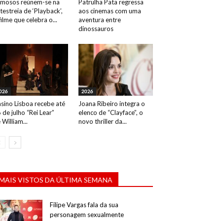
mosos reúnem-se na
Patrulha Pata regressa
testreia de ‘Playback’,
aos cinemas com uma
filme que celebra o...
aventura entre
dinossauros
026
2026
sino Lisboa recebe até
Joana Ribeiro integra o
 de julho “Rei Lear”
elenco de “Clayface”, o
 William...
novo thriller da...
MAIS VISTOS DA ÚLTIMA SEMANA
Filipe Vargas fala da sua
personagem sexualmente