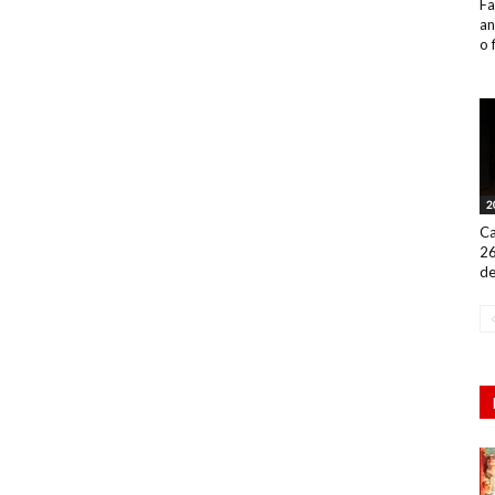
Fa
an
o 
2
Ca
26
de