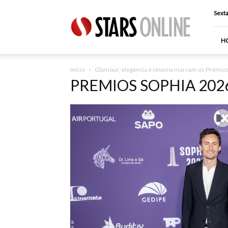
Stars
Sexta
Online
H
Inicio
Glamour, elegância e cinema marcam os Prémio
PREMIOS SOPHIA 202