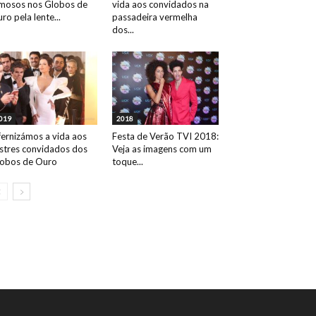
mosos nos Globos de
vida aos convidados na
ro pela lente...
passadeira vermelha
dos...
019
2018
fernizámos a vida aos
Festa de Verão TVI 2018:
ustres convidados dos
Veja as imagens com um
obos de Ouro
toque...