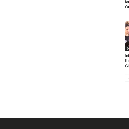
fa
Ou
2
In
il
Gl