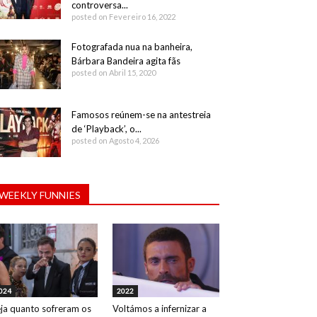
controversa...
posted on Fevereiro 16, 2022
Fotografada nua na banheira,
Bárbara Bandeira agita fãs
posted on Abril 15, 2020
Famosos reúnem-se na antestreia
de ‘Playback’, o...
posted on Agosto 4, 2026
WEEKLY FUNNIES
024
2022
ja quanto sofreram os
Voltámos a infernizar a