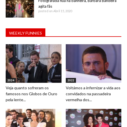
Fotografada nua na banheira, Bárbara Bandeira
agita fãs
posted on Abril 15, 2020
WEEKLY FUNNIES
2024
2022
Veja quanto sofreram os
Voltámos a infernizar a vida aos
famosos nos Globos de Ouro
convidados na passadeira
pela lente...
vermelha dos...