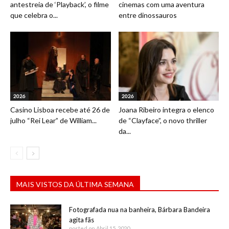
antestreia de ‘Playback’, o filme
cinemas com uma aventura
que celebra o...
entre dinossauros
2026
2026
Casino Lisboa recebe até 26 de
Joana Ribeiro integra o elenco
julho “Rei Lear” de William...
de “Clayface”, o novo thriller
da...
MAIS VISTOS DA ÚLTIMA SEMANA
Fotografada nua na banheira, Bárbara Bandeira
agita fãs
posted on Abril 15, 2020