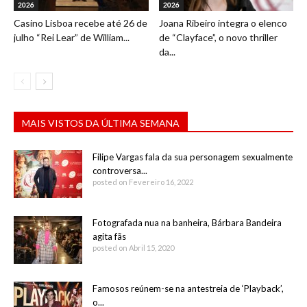
2026
2026
Casino Lisboa recebe até 26 de
Joana Ribeiro integra o elenco
julho “Rei Lear” de William...
de “Clayface”, o novo thriller
da...
MAIS VISTOS DA ÚLTIMA SEMANA
Filipe Vargas fala da sua personagem sexualmente
controversa...
posted on Fevereiro 16, 2022
Fotografada nua na banheira, Bárbara Bandeira
agita fãs
posted on Abril 15, 2020
Famosos reúnem-se na antestreia de ‘Playback’,
o...