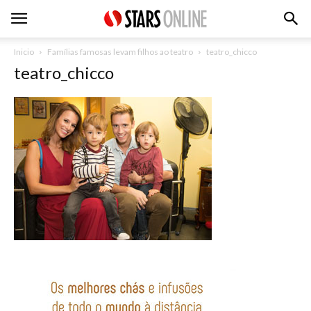
Inicio
Famílias famosas levam filhos ao teatro
teatro_chicco
teatro_chicco