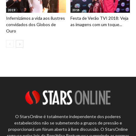
2019
2018
Infernizámos a vida aos ilustres
Festa de Verão TVI 2018: Veja
convidados dos Globos de
as imagens com um toque...
Ouro
O StarsOnline é totalmente independente dos poderes
estabelecidos não se submetendo a grupos de pressão e
proporcionará um fórum aberto à livre discussão. O StarsOnline
rege-se pelas leis da República Portuguesa cumprindo as normas