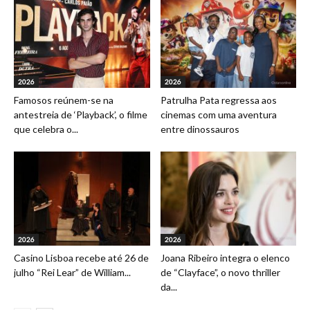
2026
2026
Famosos reúnem-se na
Patrulha Pata regressa aos
antestreia de ‘Playback’, o filme
cinemas com uma aventura
que celebra o...
entre dinossauros
2026
2026
Casino Lisboa recebe até 26 de
Joana Ribeiro integra o elenco
julho “Rei Lear” de William...
de “Clayface”, o novo thriller
da...