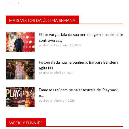
MAIS VISTOS DA ÚLTIMA SEMANA
Filipe Vargas fala da sua personagem sexualmente
controversa...
posted on Fevereiro 16, 2022
Fotografada nua na banheira, Bárbara Bandeira
agita fãs
posted on Abril 15, 2020
Famosos reúnem-se na antestreia de ‘Playback’,
o...
posted on Agosto 4, 2026
WEEKLY FUNNIES