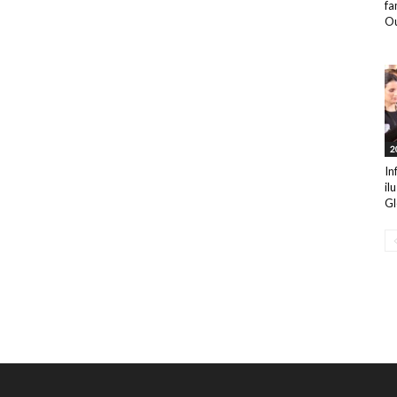
fa
Ou
2
In
il
Gl