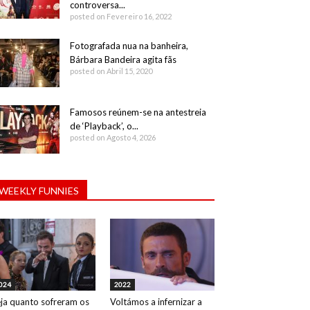
controversa...
posted on Fevereiro 16, 2022
Fotografada nua na banheira,
Bárbara Bandeira agita fãs
posted on Abril 15, 2020
Famosos reúnem-se na antestreia
de ‘Playback’, o...
posted on Agosto 4, 2026
WEEKLY FUNNIES
024
2022
ja quanto sofreram os
Voltámos a infernizar a