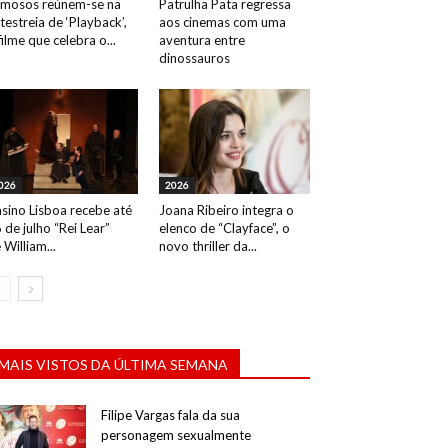
mosos reúnem-se na
Patrulha Pata regressa
testreia de ‘Playback’,
aos cinemas com uma
filme que celebra o...
aventura entre
dinossauros
026
2026
sino Lisboa recebe até
Joana Ribeiro integra o
 de julho “Rei Lear”
elenco de “Clayface”, o
 William...
novo thriller da...
MAIS VISTOS DA ÚLTIMA SEMANA
Filipe Vargas fala da sua
personagem sexualmente