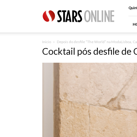
Stars
Quint
Online
H
Inicio
Depois do desfile “The World” na ModaLisboa, Ca
Cocktail pós desfile de 