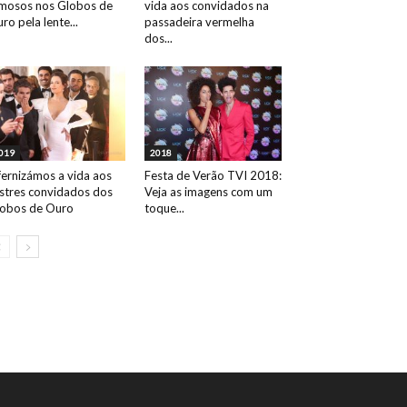
mosos nos Globos de
vida aos convidados na
ro pela lente...
passadeira vermelha
dos...
019
2018
fernizámos a vida aos
Festa de Verão TVI 2018:
ustres convidados dos
Veja as imagens com um
obos de Ouro
toque...