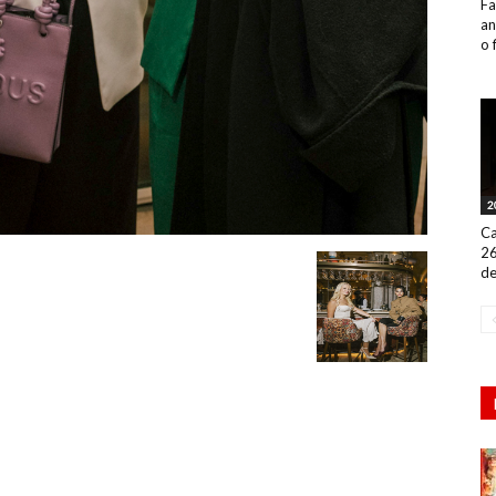
Fa
an
o 
2
Ca
26
de