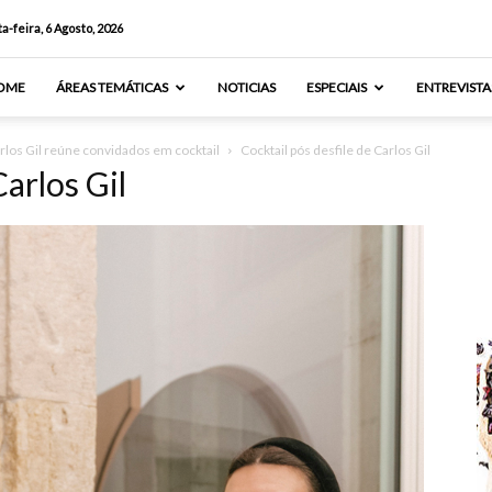
a-feira, 6 Agosto, 2026
OME
ÁREAS TEMÁTICAS
NOTICIAS
ESPECIAIS
ENTREVISTA
rlos Gil reúne convidados em cocktail
Cocktail pós desfile de Carlos Gil
Carlos Gil