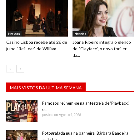
Noticias
Noticias
Casino Lisboa recebe até 26 de
Joana Ribeiro integra o elenco
julho “Rei Lear” de William...
de “Clayface”, o novo thriller
da...
MAIS VISTOS DA ÚLTIMA SEMANA
Famosos reúnem-se na antestreia de ‘Playback’,
o...
posted on Agosto 4, 2026
Fotografada nua na banheira, Bárbara Bandeira
agita fãs