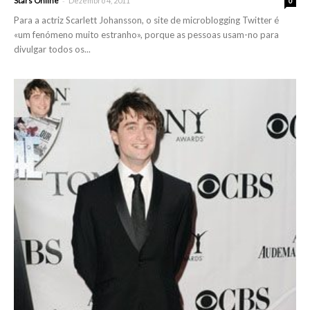
-
Stars Online
Dezembro 4, 2011
0
Para a actriz Scarlett Johansson, o site de microblogging Twitter é
«um fenómeno muito estranho», porque as pessoas usam-no para
divulgar todos os...