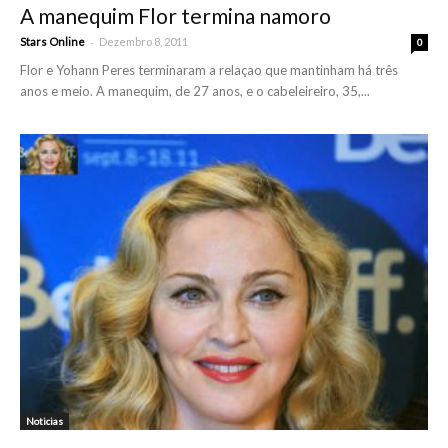
A manequim Flor termina namoro
-
Stars Online
Dezembro 8, 2011
0
Flor e Yohann Peres terminaram a relaçao que mantinham há três
anos e meio. A manequim, de 27 anos, e o cabeleireiro, 35,...
Noticias