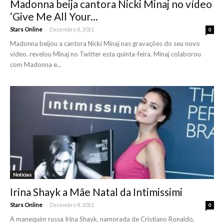
Madonna beija cantora Nicki Minaj no vídeo
‘Give Me All Your...
-
Stars Online
Dezembro 8, 2011
0
Madonna beijou a cantora Nicki Minaj nas gravações do seu novo
vídeo, revelou Minaj no Twitter esta quinta-feira. Minaj colaborou
com Madonna e...
Noticias
Irina Shayk a Mãe Natal da Intimissimi
-
Stars Online
Dezembro 8, 2011
0
A manequim russa Irina Shayk, namorada de Cristiano Ronaldo,