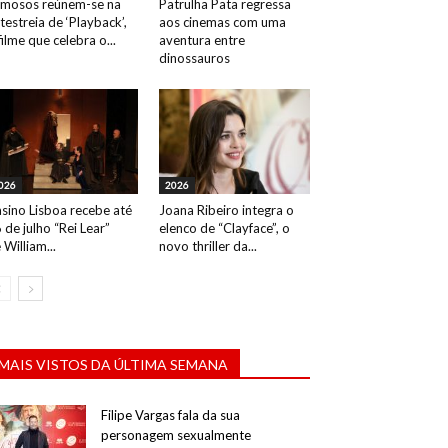
mosos reúnem-se na
Patrulha Pata regressa
testreia de ‘Playback’,
aos cinemas com uma
filme que celebra o...
aventura entre
dinossauros
026
2026
sino Lisboa recebe até
Joana Ribeiro integra o
 de julho “Rei Lear”
elenco de “Clayface”, o
 William...
novo thriller da...
MAIS VISTOS DA ÚLTIMA SEMANA
Filipe Vargas fala da sua
personagem sexualmente