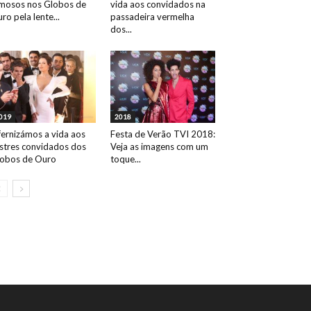
mosos nos Globos de
vida aos convidados na
ro pela lente...
passadeira vermelha
dos...
019
2018
fernizámos a vida aos
Festa de Verão TVI 2018:
ustres convidados dos
Veja as imagens com um
obos de Ouro
toque...