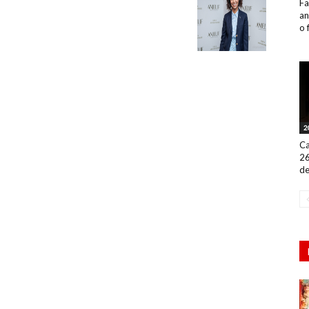
Fa
an
o 
2
Ca
26
de