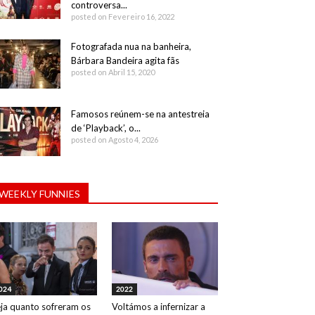
controversa...
posted on Fevereiro 16, 2022
Fotografada nua na banheira,
Bárbara Bandeira agita fãs
posted on Abril 15, 2020
Famosos reúnem-se na antestreia
de ‘Playback’, o...
posted on Agosto 4, 2026
WEEKLY FUNNIES
024
2022
ja quanto sofreram os
Voltámos a infernizar a