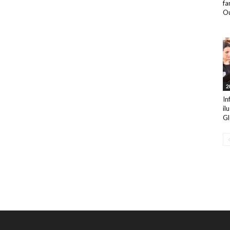
fa
Ou
2
In
il
Gl