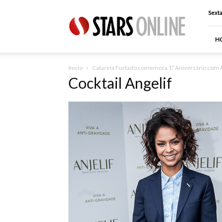
Stars
Sexta
Online
H
Inicio
Catarina Furtado comemora 1º Aniversário com A
Cocktail Angelif