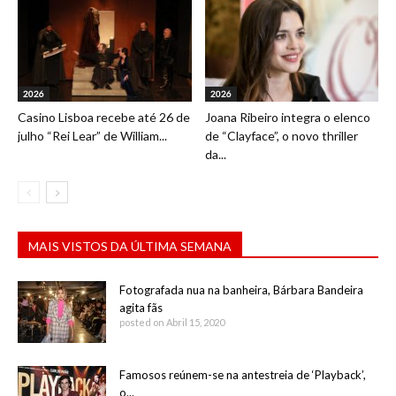
2026
2026
Casino Lisboa recebe até 26 de
Joana Ribeiro integra o elenco
julho “Rei Lear” de William...
de “Clayface”, o novo thriller
da...
MAIS VISTOS DA ÚLTIMA SEMANA
Fotografada nua na banheira, Bárbara Bandeira
agita fãs
posted on Abril 15, 2020
Famosos reúnem-se na antestreia de ‘Playback’,
o...