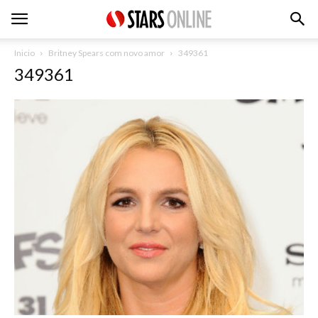
Inicio
Britney Spears com novo amor
349361
349361