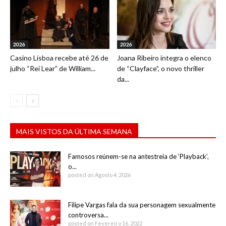
2026
2026
Casino Lisboa recebe até 26 de
Joana Ribeiro integra o elenco
julho “Rei Lear” de William...
de “Clayface”, o novo thriller
da...
MAIS VISTOS DA ÚLTIMA SEMANA
Famosos reúnem-se na antestreia de ‘Playback’,
o...
posted on Agosto 4, 2026
Filipe Vargas fala da sua personagem sexualmente
controversa...
posted on Fevereiro 16, 2022