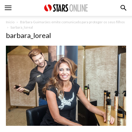
Inicio
Bárbara Guimarães emite comunicado para proteger os seus filhos
barbara_loreal
barbara_loreal