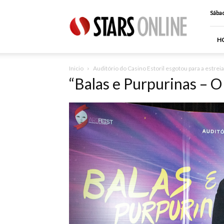
Stars
Sábad
Online
H
Inicio
Auditório do Casino Estoril esgotou para a estrei
“Balas e Purpurinas – O