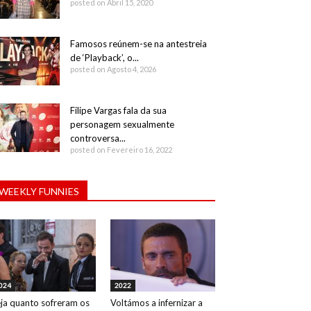
posted on Abril 15, 2020
Famosos reúnem-se na antestreia
de ‘Playback’, o...
posted on Agosto 4, 2026
Filipe Vargas fala da sua
personagem sexualmente
controversa...
posted on Fevereiro 16, 2022
WEEKLY FUNNIES
024
2022
ja quanto sofreram os
Voltámos a infernizar a