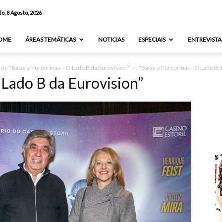
o, 8 Agosto, 2026
OME
ÁREAS TEMÁTICAS
NOTICIAS
ESPECIAIS
ENTREVISTA
a de “Balas e Purpurinas – O Lado B da Eurovision”
“Balas e Purpurinas - O Lado B 
 Lado B da Eurovision”