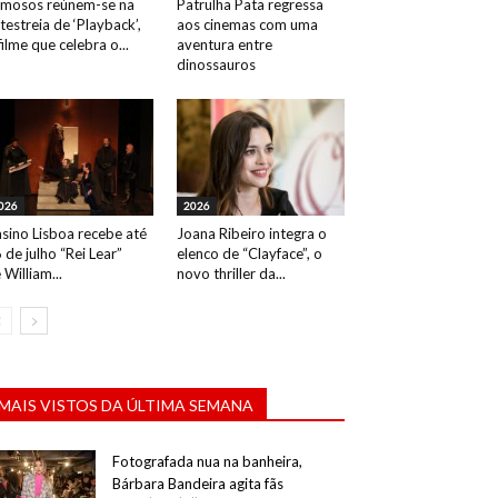
mosos reúnem-se na
Patrulha Pata regressa
testreia de ‘Playback’,
aos cinemas com uma
filme que celebra o...
aventura entre
dinossauros
026
2026
sino Lisboa recebe até
Joana Ribeiro integra o
 de julho “Rei Lear”
elenco de “Clayface”, o
 William...
novo thriller da...
MAIS VISTOS DA ÚLTIMA SEMANA
Fotografada nua na banheira,
Bárbara Bandeira agita fãs