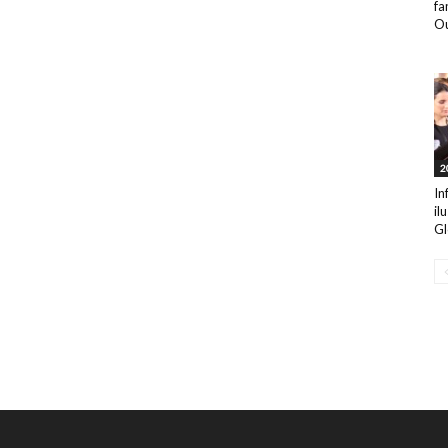
fa
Ou
2
In
il
Gl