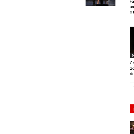
Fa
an
o 
2
Ca
26
de