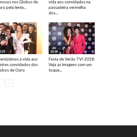
mosos nos Globos de
vida aos convidados na
ro pela lente...
passadeira vermelha
dos...
019
2018
fernizámos a vida aos
Festa de Verão TVI 2018:
ustres convidados dos
Veja as imagens com um
obos de Ouro
toque...