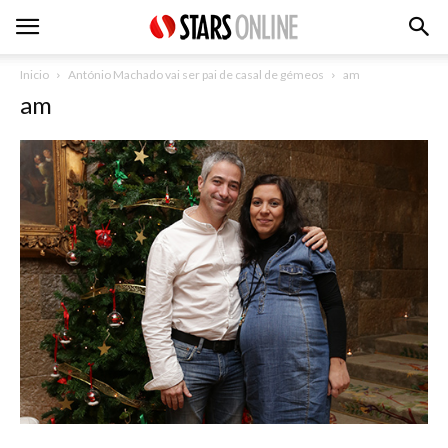
Inicio
António Machado vai ser pai de casal de gémeos
am
am