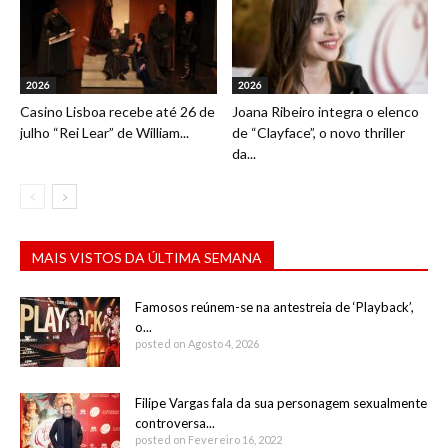
2026
2026
Casino Lisboa recebe até 26 de
Joana Ribeiro integra o elenco
julho “Rei Lear” de William...
de “Clayface”, o novo thriller
da...
MAIS VISTOS DA ÚLTIMA SEMANA
Famosos reúnem-se na antestreia de ‘Playback’,
o...
posted on Agosto 4, 2026
Filipe Vargas fala da sua personagem sexualmente
controversa...
posted on Fevereiro 16, 2022