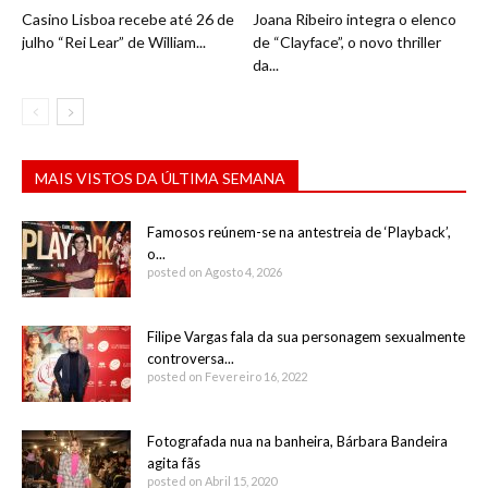
Casino Lisboa recebe até 26 de
Joana Ribeiro integra o elenco
julho “Rei Lear” de William...
de “Clayface”, o novo thriller
da...
MAIS VISTOS DA ÚLTIMA SEMANA
Famosos reúnem-se na antestreia de ‘Playback’,
o...
posted on Agosto 4, 2026
Filipe Vargas fala da sua personagem sexualmente
controversa...
posted on Fevereiro 16, 2022
Fotografada nua na banheira, Bárbara Bandeira
agita fãs
posted on Abril 15, 2020