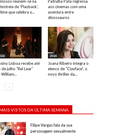
mosos reúnem-se na
Patrulha Pata regressa
testreia de ‘Playback’,
aos cinemas com uma
filme que celebra o...
aventura entre
dinossauros
026
2026
sino Lisboa recebe até
Joana Ribeiro integra o
 de julho “Rei Lear”
elenco de “Clayface”, o
 William...
novo thriller da...
MAIS VISTOS DA ÚLTIMA SEMANA
Filipe Vargas fala da sua
personagem sexualmente