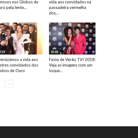
mosos nos Globos de
vida aos convidados na
ro pela lente...
passadeira vermelha
dos...
019
2018
fernizámos a vida aos
Festa de Verão TVI 2018:
ustres convidados dos
Veja as imagens com um
obos de Ouro
toque...