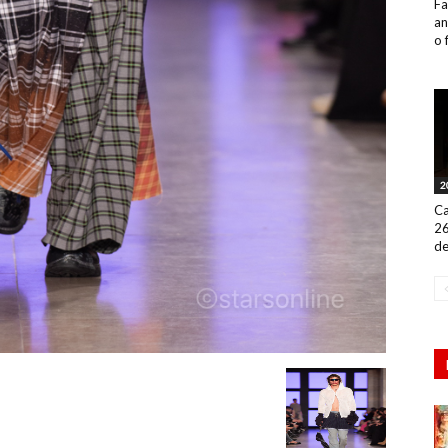
Fa
an
o 
2
Ca
26
de