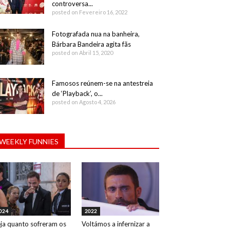
controversa...
posted on Fevereiro 16, 2022
Fotografada nua na banheira,
Bárbara Bandeira agita fãs
posted on Abril 15, 2020
Famosos reúnem-se na antestreia
de ‘Playback’, o...
posted on Agosto 4, 2026
WEEKLY FUNNIES
024
2022
ja quanto sofreram os
Voltámos a infernizar a