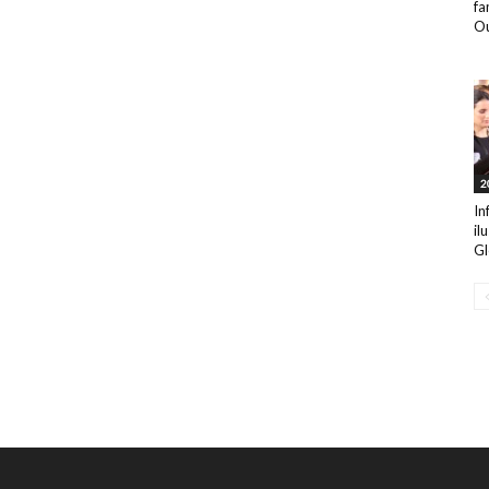
fa
Ou
2
In
il
Gl