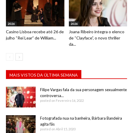
2026
2026
Casino Lisboa recebe até 26 de
Joana Ribeiro integra o elenco
julho “Rei Lear” de William...
de “Clayface”, o novo thriller
da...
MAIS VISTOS DA ÚLTIMA SEMANA
Filipe Vargas fala da sua personagem sexualmente
controversa...
posted on Fevereiro 16, 2022
Fotografada nua na banheira, Bárbara Bandeira
agita fãs
posted on Abril 15, 2020