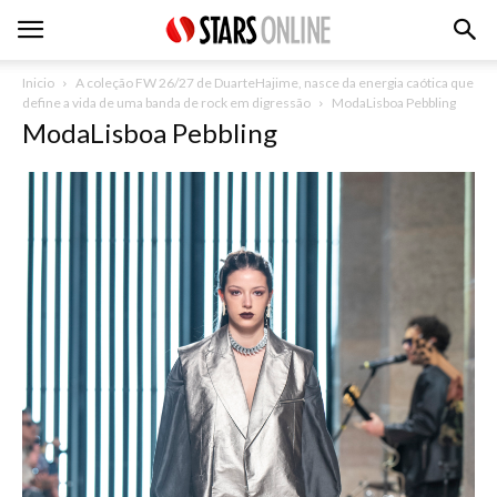
Inicio
A coleção FW 26/27 de DuarteHajime, nasce da energia caótica que
define a vida de uma banda de rock em digressão
ModaLisboa Pebbling
ModaLisboa Pebbling