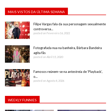
MAIS VISTOS DA ÚLTIMA SEMANA
Filipe Vargas fala da sua personagem sexualmente
controversa...
posted on Fevereiro 16, 2022
Fotografada nua na banheira, Bárbara Bandeira
agita fãs
posted on Abril 15, 2020
Famosos reúnem-se na antestreia de ‘Playback’,
o...
posted on Agosto 4, 2026
WEEKLY FUNNIES