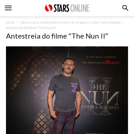
Inicio
Várias caras conhecidas foram ver o regresso da Freira Maldita
Antestreia do filme "The Nun II"
Antestreia do filme “The Nun II”