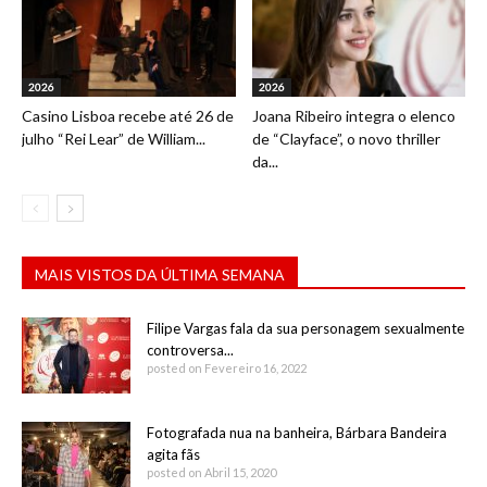
2026
2026
Casino Lisboa recebe até 26 de
Joana Ribeiro integra o elenco
julho “Rei Lear” de William...
de “Clayface”, o novo thriller
da...
MAIS VISTOS DA ÚLTIMA SEMANA
Filipe Vargas fala da sua personagem sexualmente
controversa...
posted on Fevereiro 16, 2022
Fotografada nua na banheira, Bárbara Bandeira
agita fãs
posted on Abril 15, 2020