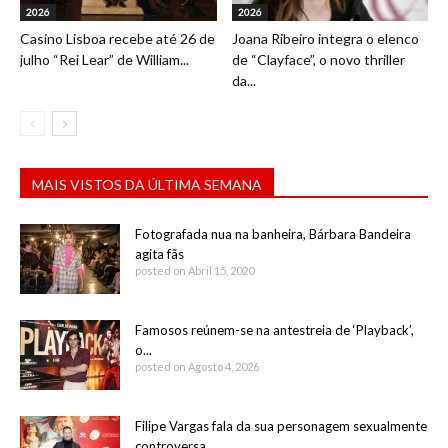
2026
2026
Casino Lisboa recebe até 26 de
Joana Ribeiro integra o elenco
julho “Rei Lear” de William...
de “Clayface”, o novo thriller
da...
MAIS VISTOS DA ÚLTIMA SEMANA
Fotografada nua na banheira, Bárbara Bandeira
agita fãs
posted on Abril 15, 2020
Famosos reúnem-se na antestreia de ‘Playback’,
o...
posted on Agosto 4, 2026
Filipe Vargas fala da sua personagem sexualmente
controversa...