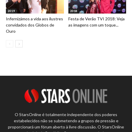
2019
2018
Infernizámos a vida aos ilustres
Festa de Verão TVI 2018: Veja
convidados dos Globos de
as imagens com um toque...
Ouro
O StarsOnline é totalmente independente dos poderes
estabelecidos não se submetendo a grupos de pressão e
proporcionará um fórum aberto à livre discussão. O StarsOnline