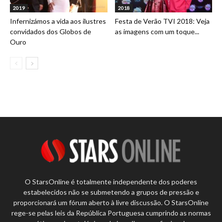
2019
2018
Infernizámos a vida aos ilustres
Festa de Verão TVI 2018: Veja
convidados dos Globos de
as imagens com um toque...
Ouro
O StarsOnline é totalmente independente dos poderes
estabelecidos não se submetendo a grupos de pressão e
proporcionará um fórum aberto à livre discussão. O StarsOnline
rege-se pelas leis da República Portuguesa cumprindo as normas