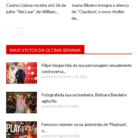
Casino Lisboa recebe até 26 de
Joana Ribeiro integra o elenco
julho “Rei Lear” de William...
de “Clayface”, o novo thriller
da...
MAIS VISTOS DA ÚLTIMA SEMANA
Filipe Vargas fala da sua personagem sexualmente
controversa...
posted on Fevereiro 16, 2022
Fotografada nua na banheira, Bárbara Bandeira
agita fãs
posted on Abril 15, 2020
Famosos reúnem-se na antestreia de ‘Playback’,
o...
posted on Agosto 4, 2026