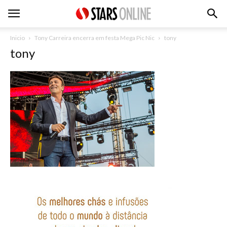
Inicio
Tony Carreira encerra em festa Mega Pic Nic
tony
tony