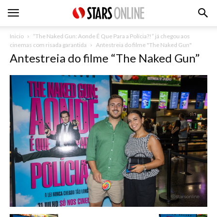
Inicio
“The Naked Gun: Aonde É Que Para a Polícia?!” já chegou aos
cinemas com risada garantida
Antestreia do filme "The Naked Gun"
Antestreia do filme “The Naked Gun”