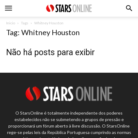
Inicio
Tags
Whitney Houston
Tag: Whitney Houston
Não há posts para exibir
O StarsOnline é totalmente independente dos poderes
estabelecidos não se submetendo a grupos de pressão e
proporcionará um fórum aberto à livre discussão. O StarsOnline
rege-se pelas leis da República Portuguesa cumprindo as normas