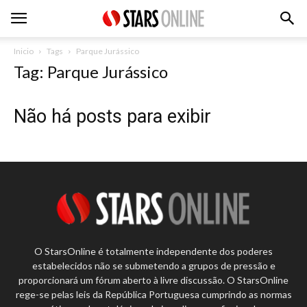
Inicio
Tags
Parque Jurássico
Tag: Parque Jurássico
Não há posts para exibir
O StarsOnline é totalmente independente dos poderes
estabelecidos não se submetendo a grupos de pressão e
proporcionará um fórum aberto à livre discussão. O StarsOnline
rege-se pelas leis da República Portuguesa cumprindo as normas