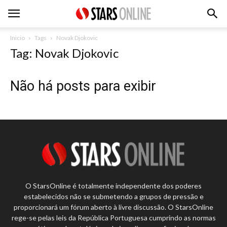
Inicio
Tags
Novak Djokovic
Tag: Novak Djokovic
Não há posts para exibir
O StarsOnline é totalmente independente dos poderes
estabelecidos não se submetendo a grupos de pressão e
proporcionará um fórum aberto à livre discussão. O StarsOnline
rege-se pelas leis da República Portuguesa cumprindo as normas