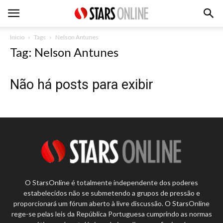
Inicio
Tags
Nelson Antunes
Tag: Nelson Antunes
Não há posts para exibir
O StarsOnline é totalmente independente dos poderes
estabelecidos não se submetendo a grupos de pressão e
proporcionará um fórum aberto à livre discussão. O StarsOnline
rege-se pelas leis da República Portuguesa cumprindo as normas