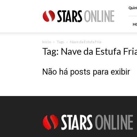
Stars
Quint
Online
H
Inicio
Tags
Nave da Estufa Fria
Tag: Nave da Estufa Fri
Não há posts para exibir