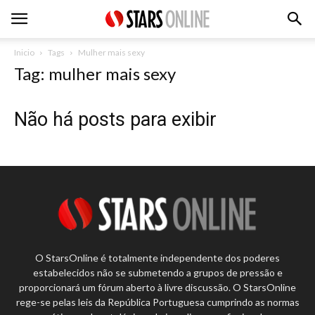
Inicio
Tags
Mulher mais sexy
Tag: mulher mais sexy
Não há posts para exibir
O StarsOnline é totalmente independente dos poderes
estabelecidos não se submetendo a grupos de pressão e
proporcionará um fórum aberto à livre discussão. O StarsOnline
rege-se pelas leis da República Portuguesa cumprindo as normas