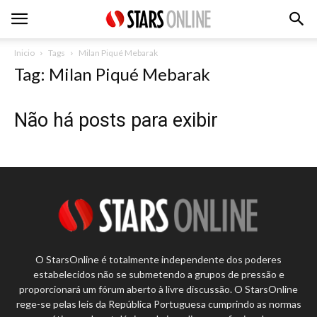
Inicio
Tags
Milan Piqué Mebarak
Tag: Milan Piqué Mebarak
Não há posts para exibir
O StarsOnline é totalmente independente dos poderes
estabelecidos não se submetendo a grupos de pressão e
proporcionará um fórum aberto à livre discussão. O StarsOnline
rege-se pelas leis da República Portuguesa cumprindo as normas