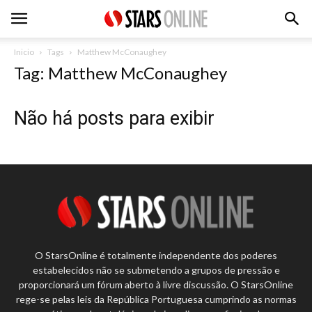
Inicio
Tags
Matthew McConaughey
Tag: Matthew McConaughey
Não há posts para exibir
O StarsOnline é totalmente independente dos poderes
estabelecidos não se submetendo a grupos de pressão e
proporcionará um fórum aberto à livre discussão. O StarsOnline
rege-se pelas leis da República Portuguesa cumprindo as normas