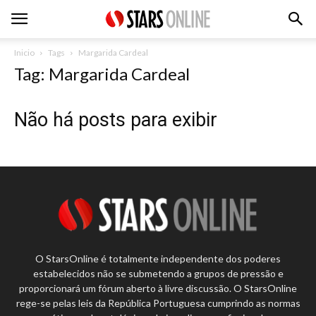
Inicio
Tags
Margarida Cardeal
Tag: Margarida Cardeal
Não há posts para exibir
O StarsOnline é totalmente independente dos poderes
estabelecidos não se submetendo a grupos de pressão e
proporcionará um fórum aberto à livre discussão. O StarsOnline
rege-se pelas leis da República Portuguesa cumprindo as normas