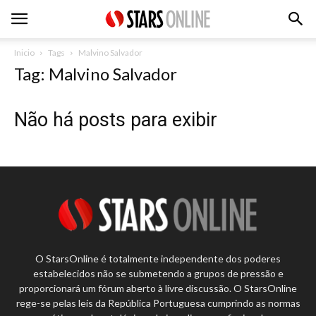
Inicio
Tags
Malvino Salvador
Tag: Malvino Salvador
Não há posts para exibir
O StarsOnline é totalmente independente dos poderes
estabelecidos não se submetendo a grupos de pressão e
proporcionará um fórum aberto à livre discussão. O StarsOnline
rege-se pelas leis da República Portuguesa cumprindo as normas