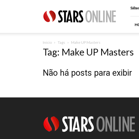
Stars
Sábad
Online
H
Inicio
Tags
Make UP Masters
Tag: Make UP Masters
Não há posts para exibir