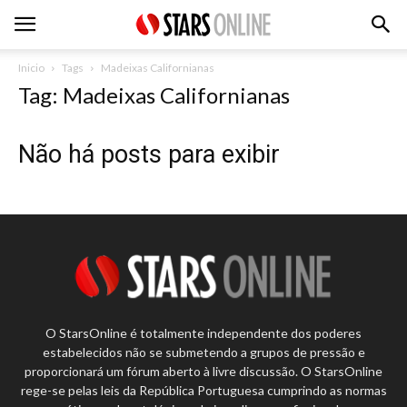
Inicio
Tags
Madeixas Californianas
Tag: Madeixas Californianas
Não há posts para exibir
O StarsOnline é totalmente independente dos poderes
estabelecidos não se submetendo a grupos de pressão e
proporcionará um fórum aberto à livre discussão. O StarsOnline
rege-se pelas leis da República Portuguesa cumprindo as normas