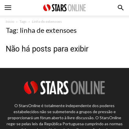
Inicio
Tags
Linha de extensoes
Tag: linha de extensoes
Não há posts para exibir
O StarsOnline é totalmente independente dos poderes
estabelecidos não se submetendo a grupos de pressão e
proporcionará um fórum aberto à livre discussão. O StarsOnline
rege-se pelas leis da República Portuguesa cumprindo as normas