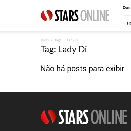
Stars
Domin
Online
H
Inicio
Tags
Lady Di
Tag: Lady Di
Não há posts para exibir