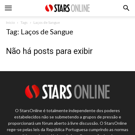
Inicio
Tags
Laços de Sangue
Tag: Laços de Sangue
Não há posts para exibir
O StarsOnline é totalmente independente dos poderes
estabelecidos não se submetendo a grupos de pressão e
proporcionará um fórum aberto à livre discussão. O StarsOnline
rege-se pelas leis da República Portuguesa cumprindo as normas