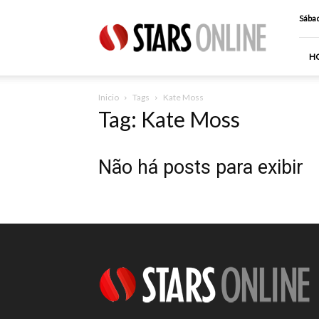
Stars
Sábad
Online
H
Inicio
Tags
Kate Moss
Tag: Kate Moss
Não há posts para exibir