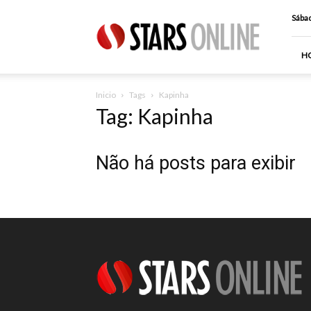
Stars
Sábad
Online
H
Inicio
Tags
Kapinha
Tag: Kapinha
Não há posts para exibir