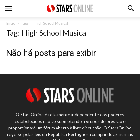
Inicio
Tags
High School Musical
Tag: High School Musical
Não há posts para exibir
O StarsOnline é totalmente independente dos poderes
estabelecidos não se submetendo a grupos de pressão e
proporcionará um fórum aberto à livre discussão. O StarsOnline
rege-se pelas leis da República Portuguesa cumprindo as normas