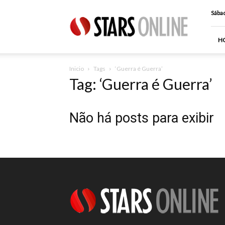
Stars
Sábad
Online
H
Inicio
Tags
‘Guerra é Guerra’
Tag: ‘Guerra é Guerra’
Não há posts para exibir