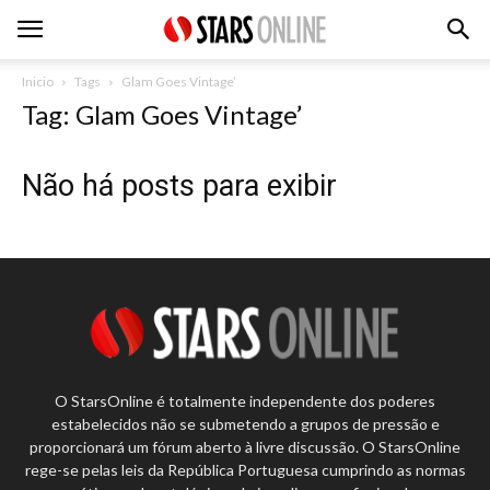
Inicio
Tags
Glam Goes Vintage’
Tag: Glam Goes Vintage’
Não há posts para exibir
O StarsOnline é totalmente independente dos poderes
estabelecidos não se submetendo a grupos de pressão e
proporcionará um fórum aberto à livre discussão. O StarsOnline
rege-se pelas leis da República Portuguesa cumprindo as normas