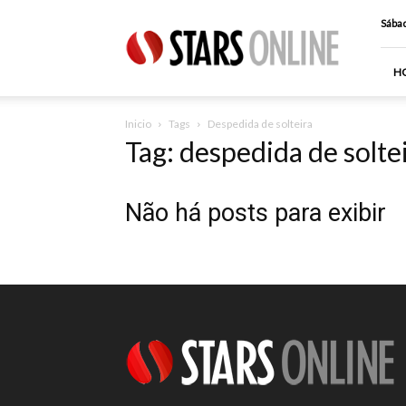
Stars
Sábad
Online
H
Inicio
Tags
Despedida de solteira
Tag: despedida de solte
Não há posts para exibir